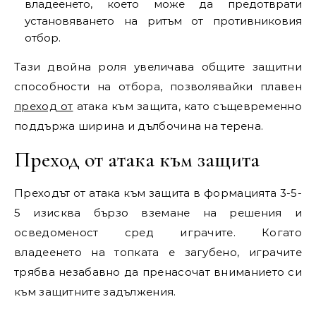
владеенето, което може да предотврати
установяването на ритъм от противниковия
отбор.
Тази двойна роля увеличава общите защитни
способности на отбора, позволявайки плавен
преход от
атака към защита, като същевременно
поддържа ширина и дълбочина на терена.
Преход от атака към защита
Преходът от атака към защита в формацията 3-5-
5 изисква бързо вземане на решения и
осведоменост сред играчите. Когато
владеенето на топката е загубено, играчите
трябва незабавно да пренасочат вниманието си
към защитните задължения.