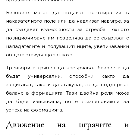
Бековете могат да подават центрирания в
наказателното поле или да навлизат навътре, за
да създават възможности за стрелба. Тяхното
позициониране им позволява да се свързват с
нападателите и полузащитниците, увеличавайки
общата атакуваща заплаха.
Треньорите трябва да насърчават бековете да
бъдат универсални, способни както да
защитават, така и да атакуват, за да поддържат
баланс
в формацията
. Тази двойна роля може
да бъде изискваща, но е жизненоважна за
успеха на формацията.
Движение на играчите и