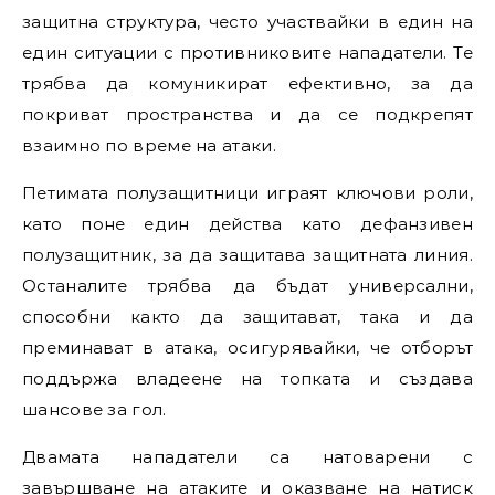
защитна структура, често участвайки в един на
един ситуации с противниковите нападатели. Те
трябва да комуникират ефективно, за да
покриват пространства и да се подкрепят
взаимно по време на атаки.
Петимата полузащитници играят ключови роли,
като поне един действа като дефанзивен
полузащитник, за да защитава защитната линия.
Останалите трябва да бъдат универсални,
способни както да защитават, така и да
преминават в атака, осигурявайки, че отборът
поддържа владеене на топката и създава
шансове за гол.
Двамата нападатели са натоварени с
завършване на атаките и оказване на натиск