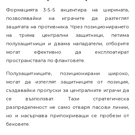
Формацията 3-5-5 акцентира на ширината,
позволявайки на играчите да разтеглят
защитата на противника. Чрез позиционирането
на трима централни защитници, петима
полузащитници и двама нападатели, отборите
могат ефективно да експлоатират
пространствата по фланговете.
Полузащитниците, позиционирани широко,
могат да изтеглят защитниците от позиция,
създавайки пропуски за централните играчи да
се възползват. Тази стратегическа
разпределеност не само отваря пасови линии,
но и насърчава припокриващи се пробези от
бековете.