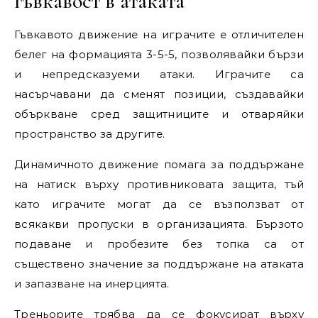
гъвкавост в атаката
Гъвкавото движение на играчите е отличителен
белег на формацията 3-5-5, позволявайки бързи
и непредсказуеми атаки. Играчите са
насърчавани да сменят позиции, създавайки
объркване сред защитниците и отваряйки
пространство за другите.
Динамичното движение помага за поддържане
на натиск върху противниковата защита, тъй
като играчите могат да се възползват от
всякакви пропуски в организацията. Бързото
подаване и пробезите без топка са от
съществено значение за поддържане на атаката
и запазване на инерцията.
Треньорите трябва да се фокусират върху