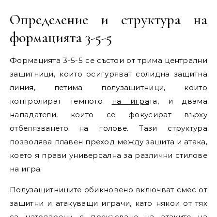
Определение и структура на
формацията 3-5-5
Формацията 3-5-5 се състои от трима централни
защитници, които осигуряват солидна защитна
линия, петима полузащитници, които
контролират темпото
на игра
та, и двама
нападатели, които се фокусират върху
отбелязването на голове. Тази структура
позволява плавен преход между защита и атака,
което я прави универсална за различни стилове
на игра.
Полузащитниците обикновено включват смес от
защитни и атакуващи играчи, като някои от тях
са натоварени с прекъсване на атаките на