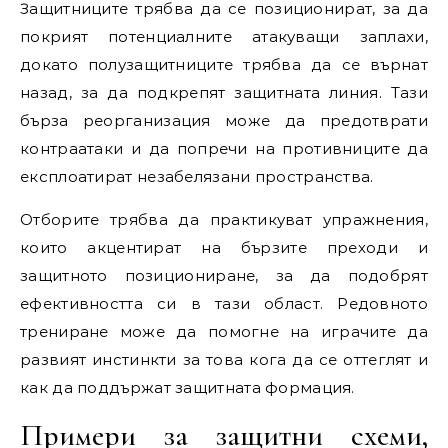
Защитниците трябва да се позиционират, за да
покрият потенциалните атакуващи заплахи,
докато полузащитниците трябва да се върнат
назад, за да подкрепят защитната линия. Тази
бърза реорганизация може да предотврати
контраатаки и да попречи на противниците да
експлоатират незабелязани пространства.
Отборите трябва да практикуват упражнения,
които акцентират на бързите преходи и
защитното позициониране, за да подобрят
ефективността си в тази област. Редовното
трениране може да помогне на играчите да
развият инстинкти за това кога да се оттеглят и
как да поддържат защитната формация.
Примери за защитни схеми,