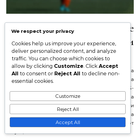
Как формацията 3-5-5 се
We respect your privacy
сравнява с други
Cookies help us improve your experience,
deliver personalized content, and analyze
формации?
traffic. You can choose which cookies to
allow by clicking
Customize
. Click
Accept
Формацията 3-5-5 предлага уникална
All
to consent or
Reject All
to decline non-
комбинация от атакуващ стил и защитна
essential cookies.
стабилност, отличаваща я от формации като 3-5-
Customize
2. Докато 3-5-2 акцентира на по-компактна
полузащита, 3-5-5 подчертава ширината и
Reject All
универсалността, позволявайки на отборите да
Accept All
адаптират тактиката си в зависимост от
ситуацията в мача.